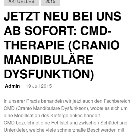
AKTUELLES
2015
JETZT NEU BEI UNS
AB SOFORT: CMD-
THERAPIE (CRANIO
MANDIBULÄRE
DYSFUNKTION)
Admin
19 Juli 2015
In unserer Praxis behandeln wir jetzt auch den Fachbereich
CMD (Cranio Mandibuläre Dysfunktion), wobei es sich um
eine Mobilisation des Kiefergelenkes handelt.
CMD bezeichnet eine Fehlstellung zwischen Schädel und
Unterkiefer, welche viele schmerzhafte Beschwerden mit