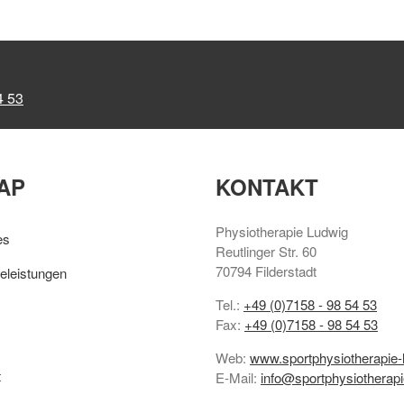
4 53
AP
KONTAKT
Physiotherapie Ludwig
es
Reutlinger Str. 60
70794 Filderstadt
eleistungen
Tel.:
+49 (0)7158 - 98 54 53
Fax:
+49 (0)7158 - 98 54 53
Web:
www.sportphysiotherapie-
t
E-Mail:
info@sportphysiotherapi