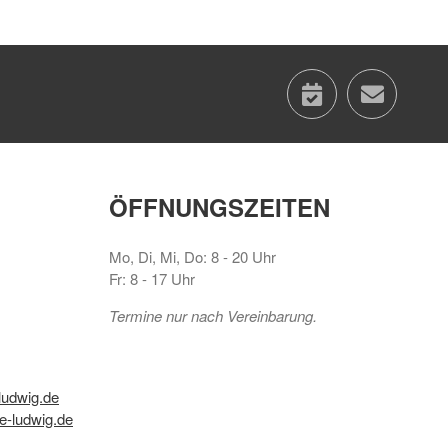
calenda
con
ÖFFNUNGSZEITEN
Mo, Di, Mi, Do: 8 - 20 Uhr
Fr: 8 - 17 Uhr
Termine nur nach Vereinbarung.
ludwig.de
e-ludwig.de