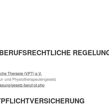
 BERUFSRECHTLICHE REGELUN
che Therapie (VPT) e.V.
ur- und Physiotherapeutengesetz
assung/gesetz-beruf-pt.php
TPFLICHT­VERSICHERUNG